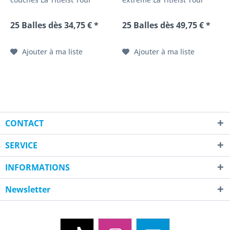
Speed est une balle de golf
Speed Jaune est une balle
haute performance ,
de golf 3 pièces haute
25 Balles dès 34,75 € *
25 Balles dès 49,75 € *
conçue pour offrir vitesse,
performance , conçue pour
précision et contrôle ,
les golfeurs exigeants
même sur les plus
recherchant vitesse,
Ajouter à ma liste
Ajouter à ma liste
longues...
contrôle et...
CONTACT
SERVICE
INFORMATIONS
Newsletter