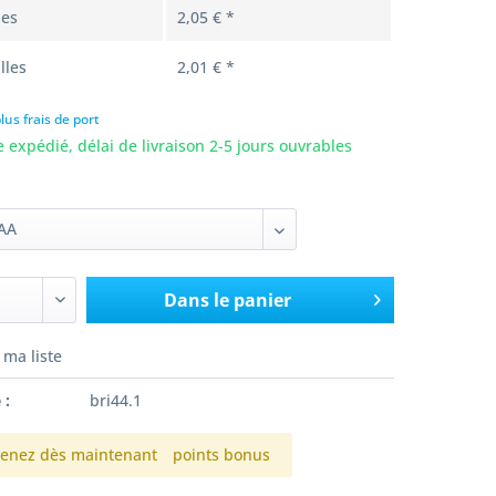
les
2,05 € *
lles
2,01 € *
lus frais de port
e expédié, délai de livraison 2-5 jours ouvrables
Dans le panier
 ma liste
 :
bri44.1
enez dès maintenant
points bonus