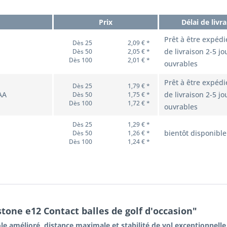
Prix
Délai de livr
Prêt à être expédi
Dès 25
2,09 € *
de livraison 2-5 jo
Dès 50
2,05 € *
Dès 100
2,01 € *
ouvrables
Prêt à être expédi
Dès 25
1,79 € *
AA
de livraison 2-5 jo
Dès 50
1,75 € *
Dès 100
1,72 € *
ouvrables
Dès 25
1,29 € *
bientôt disponible
Dès 50
1,26 € *
Dès 100
1,24 € *
stone e12 Contact balles de golf d'occasion"
le amélioré, distance maximale et stabilité de vol exceptionnelle