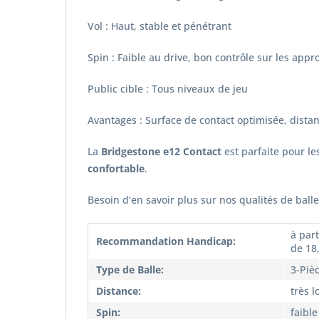
Vol : Haut, stable et pénétrant
Spin : Faible au drive, bon contrôle sur les appr
Public cible : Tous niveaux de jeu
Avantages : Surface de contact optimisée, dista
La
Bridgestone e12 Contact
est parfaite pour l
confortable
.
Besoin d’en savoir plus sur nos qualités de ball
à part
Recommandation Handicap:
de 18,
Type de Balle:
3-Piè
Distance:
très 
Spin:
faible