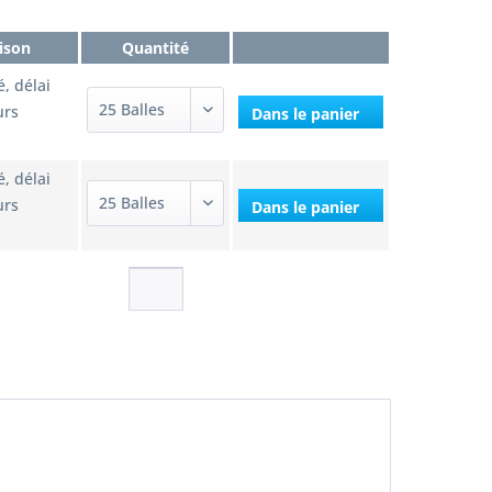
aison
Quantité
é, délai
urs
Dans le panier
é, délai
urs
Dans le panier