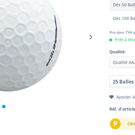
Dès
50
Bal
Dès
100
Ba
Prix dont TVA
p
Prêt à êtr
Qualité:
Ajouter à
Réf. d'article
P
Obt