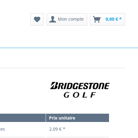
Mon compte
0,00 € *
Prix unitaire
les
2,09 € *