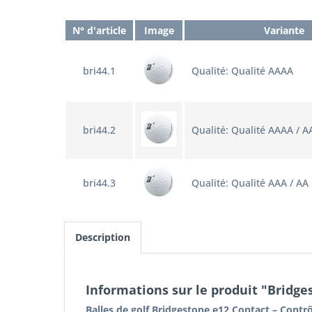
N° d'article
Image
Variante
bri44.1
Qualité: Qualité AAAA
bri44.2
Qualité: Qualité AAAA / A
bri44.3
Qualité: Qualité AAA / AA
Description
Informations sur le produit "Bridge
Balles de golf Bridgestone e12 Contact – Contrô